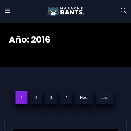
Año:
2016
Home
2016
1
2
3
4
Next
Last