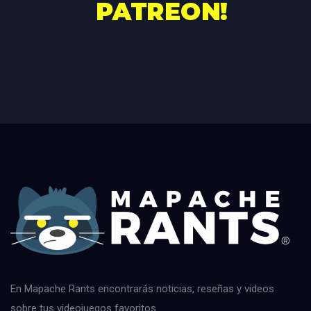
En Mapache Rants encontrarás noticias, reseñas y videos
sobre tus videojuegos favoritos.