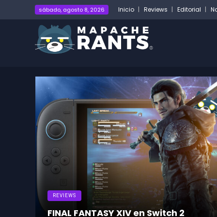
Inicio
Reviews
Editorial
No
sábado, agosto 8, 2026
Mapa
Rants
MINI REVIEW
¿Qué tal está Xenoblade Chronicles 2