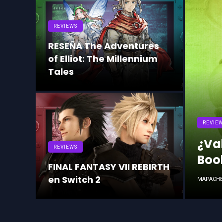
REVIEWS
RESEÑA The Adventures
m en
of Elliot: The Millennium
Tales
REVIE
¿Va
REVIEWS
Boo
es
FINAL FANTASY VII REBIRTH
en Switch 2
MAPACHE