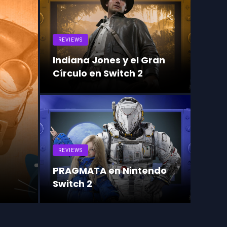
REVIEWS
REVIE
Indiana Jones y el Gran
Supe
Círculo en Switch 2
Nint
REVIEWS
REVIE
PRAGMATA en Nintendo
Sout
Switch 2
Nint