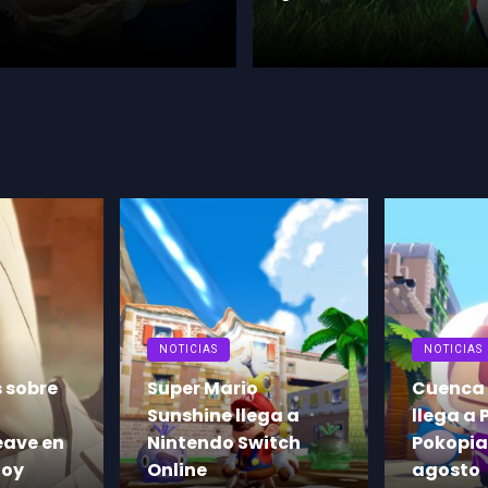
NOTICIAS
NOTICIAS
Cuenca Coralina
Crazy T
ga a
llega a Pokémon
Tour ya 
itch
Pokopia el 5 de
para su
agosto
cerrada