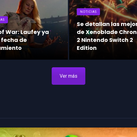
NOTICIAS
IAS
Se detallan las mejo
f War: Laufey ya
de Xenoblade Chron
 fecha de
2 Nintendo Switch 2
amiento
Edition
Ver más