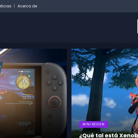
ticias
Acerca de
che
REVIEWS
¿Vale la pena Splat
 en Switch 2?