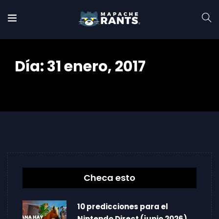
Día:
31 enero, 2017
Home
2017
enero
31
Checa esto
10 predicciones para el
Nintendo Direct (junio 2026)