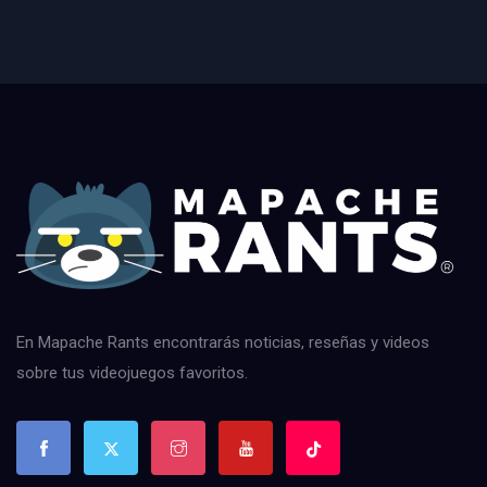
En Mapache Rants encontrarás noticias, reseñas y videos
sobre tus videojuegos favoritos.