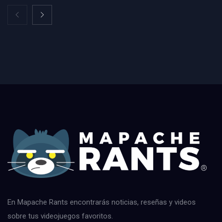
En Mapache Rants encontrarás noticias, reseñas y videos
sobre tus videojuegos favoritos.