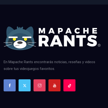
En Mapache Rants encontrarás noticias, reseñas y videos
sobre tus videojuegos favoritos.