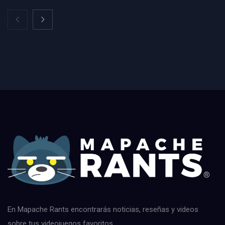
En Mapache Rants encontrarás noticias, reseñas y videos
sobre tus videojuegos favoritos.