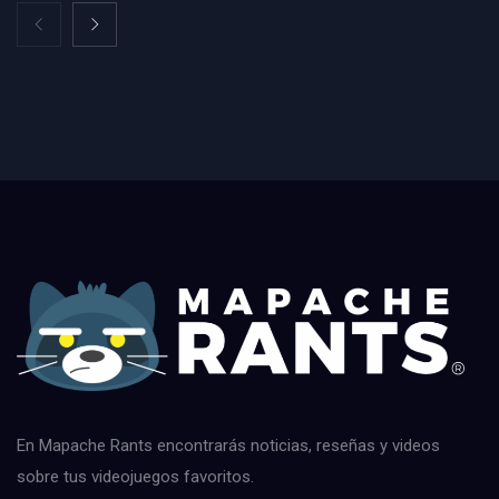
En Mapache Rants encontrarás noticias, reseñas y videos
sobre tus videojuegos favoritos.