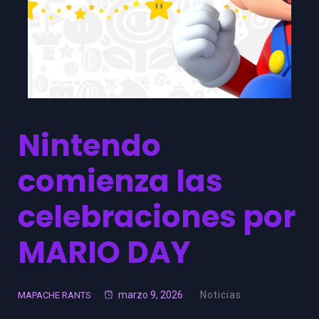
Nintendo
comienza las
celebraciones por
MARIO DAY
marzo 9, 2026
Noticias
MAPACHE RANTS