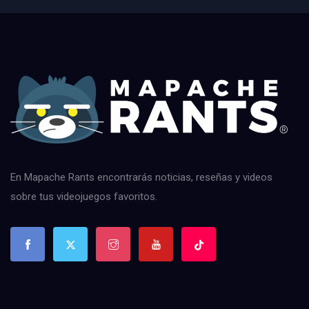
En Mapache Rants encontrarás noticias, reseñas y videos
sobre tus videojuegos favoritos.