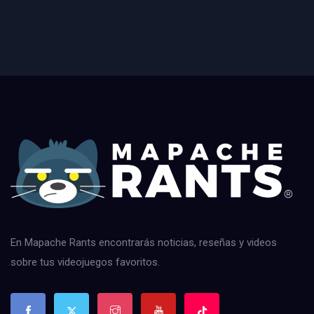
En Mapache Rants encontrarás noticias, reseñas y videos
sobre tus videojuegos favoritos.