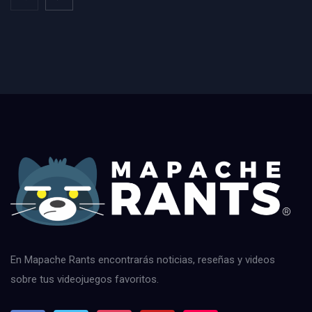
En Mapache Rants encontrarás noticias, reseñas y videos
sobre tus videojuegos favoritos.