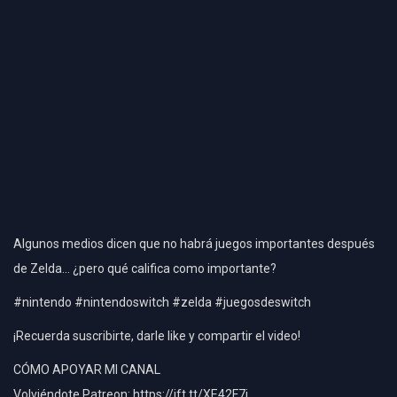
Algunos medios dicen que no habrá juegos importantes después
de Zelda… ¿pero qué califica como importante?
#nintendo #nintendoswitch #zelda #juegosdeswitch
¡Recuerda suscribirte, darle like y compartir el video!
CÓMO APOYAR MI CANAL
Volviéndote Patreon: https://ift.tt/XE42F7i