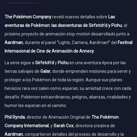
The Pokémon Company
reveló nuevos detalles sobre
Las
aventuras de Pokémon: las desventuras de Sirfetch’d y Pichu
, el
próximo proyecto de animación stop-motion desarrollado junto a
Aardman
, durante el panel “Lights, Camera, Aardman!” del
Festival
Internacional de Cine de Animación de Annecy
.
La serie sigue a
Sirfetch’d
y
Pichu
en una aventura épica por las
tierras salvajes de
Galar
, donde emprenden misiones para servir y
proteger a los Pokémon de toda la región. Aunque sus planes
heroicos rara vez salen como esperan, su amistad crece con cada
desafío. Pokémon extraordinarios, peligros, alianzas, rivalidades y
humor les esperan en el camino.
Phil Rynda
, director de Animación Original de
The Pokémon
Company International
, y
Sarah Cox
, directora creativa de
Aardman
, compartieron detalles del proceso de desarrollo y la