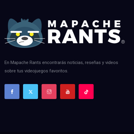
En Mapache Rants encontrarás noticias, reseñas y videos
sobre tus videojuegos favoritos.