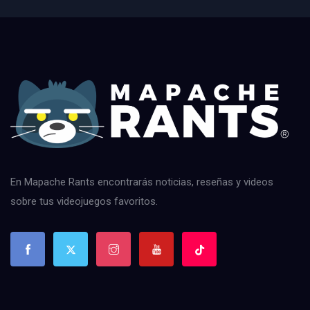
En Mapache Rants encontrarás noticias, reseñas y videos
sobre tus videojuegos favoritos.