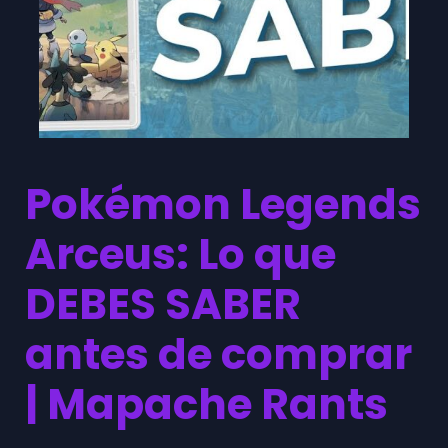
Pokémon Legends
Arceus: Lo que
DEBES SABER
antes de comprar
| Mapache Rants