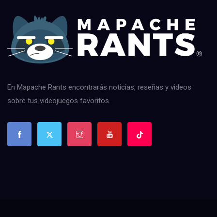
En Mapache Rants encontrarás noticias, reseñas y videos
sobre tus videojuegos favoritos.