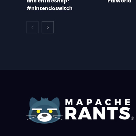
año en la eShop!
PalWorld
#nintendoswitch