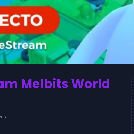
m Melbits World
eos