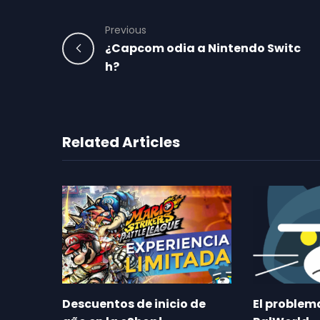
Previous
¿Capcom odia a Nintendo Switc
h?
Related Articles
Descuentos de inicio de
El proble