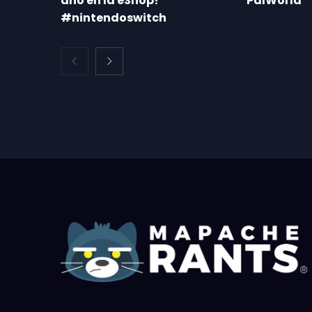
año en la eShop!
PalWorld
#nintendoswitch