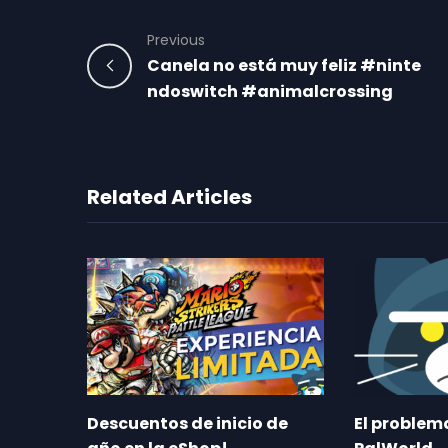
Previous
Canela no está muy feliz #ninte
ndoswitch #animalcrossing
Related Articles
Descuentos de inicio de
El proble