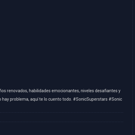
eños renovados, habilidades emocionantes, niveles desafiantes y
o hay problema, aquí te lo cuento todo. #SonicSuperstars #Sonic