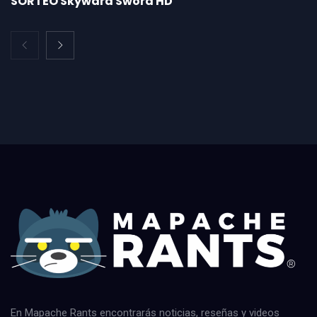
SORTEO Skyward Sword HD
En Mapache Rants encontrarás noticias, reseñas y videos