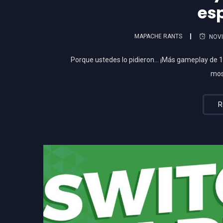
es
MAPACHE RANTS
NOVI
Porque ustedes lo pidieron… ¡Más gameplay de 1
mos
R