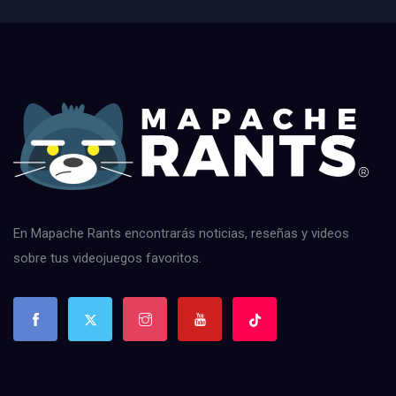
En Mapache Rants encontrarás noticias, reseñas y videos
sobre tus videojuegos favoritos.