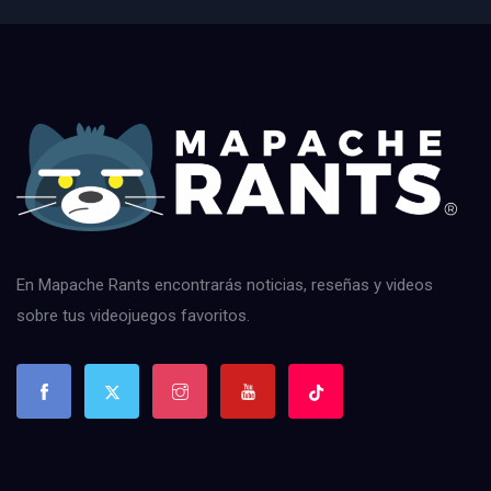
En Mapache Rants encontrarás noticias, reseñas y videos
sobre tus videojuegos favoritos.