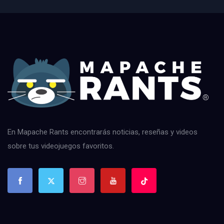
En Mapache Rants encontrarás noticias, reseñas y videos
sobre tus videojuegos favoritos.