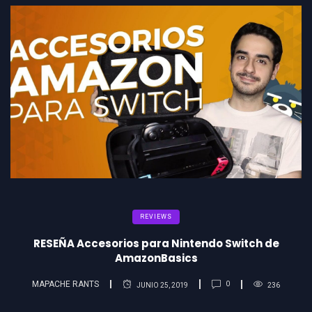
REVIEWS
RESEÑA Accesorios para Nintendo Switch de
AmazonBasics
MAPACHE RANTS
0
JUNIO 25, 2019
236