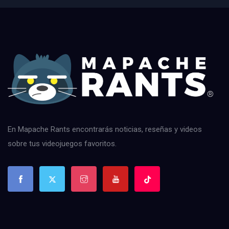
En Mapache Rants encontrarás noticias, reseñas y videos
sobre tus videojuegos favoritos.