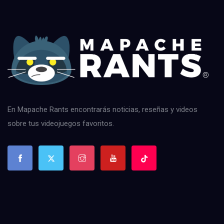
En Mapache Rants encontrarás noticias, reseñas y videos
sobre tus videojuegos favoritos.