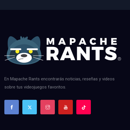
En Mapache Rants encontrarás noticias, reseñas y videos
sobre tus videojuegos favoritos.