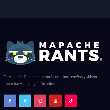
En Mapache Rants encontrarás noticias, reseñas y videos
sobre tus videojuegos favoritos.