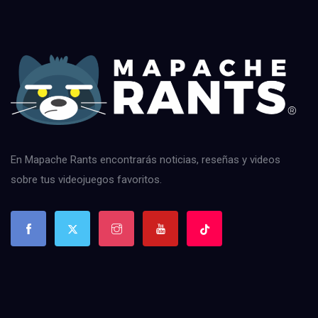
En Mapache Rants encontrarás noticias, reseñas y videos
sobre tus videojuegos favoritos.