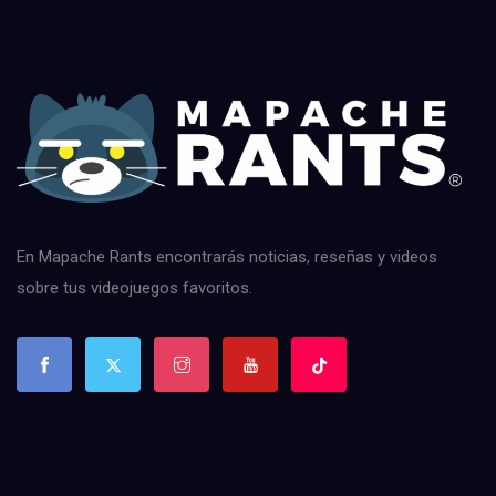
En Mapache Rants encontrarás noticias, reseñas y videos
sobre tus videojuegos favoritos.