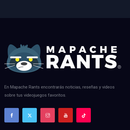
En Mapache Rants encontrarás noticias, reseñas y videos
sobre tus videojuegos favoritos.