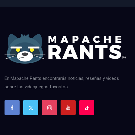
En Mapache Rants encontrarás noticias, reseñas y videos
sobre tus videojuegos favoritos.