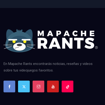
En Mapache Rants encontrarás noticias, reseñas y videos
sobre tus videojuegos favoritos.