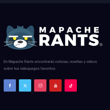
En Mapache Rants encontrarás noticias, reseñas y videos
sobre tus videojuegos favoritos.