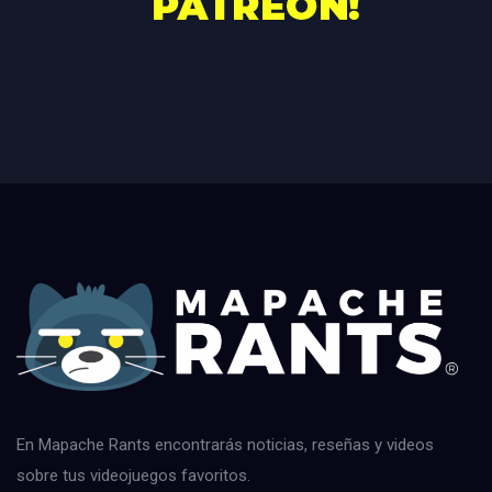
En Mapache Rants encontrarás noticias, reseñas y videos
sobre tus videojuegos favoritos.