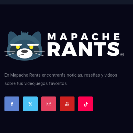
En Mapache Rants encontrarás noticias, reseñas y videos
sobre tus videojuegos favoritos.