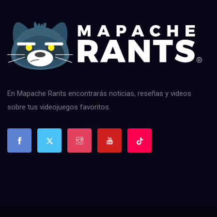
En Mapache Rants encontrarás noticias, reseñas y videos
sobre tus videojuegos favoritos.