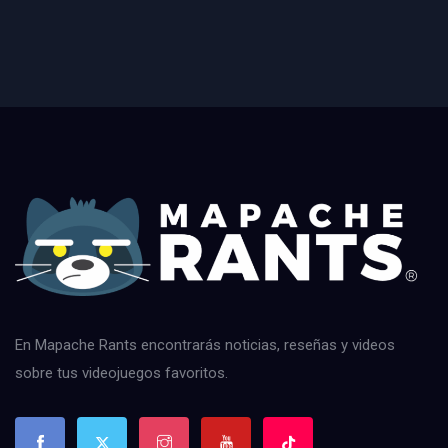
En Mapache Rants encontrarás noticias, reseñas y videos
sobre tus videojuegos favoritos.