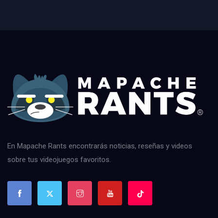
En Mapache Rants encontrarás noticias, reseñas y videos
sobre tus videojuegos favoritos.