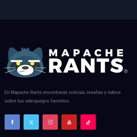
En Mapache Rants encontrarás noticias, reseñas y videos
sobre tus videojuegos favoritos.