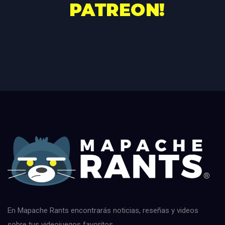
En Mapache Rants encontrarás noticias, reseñas y videos
sobre tus videojuegos favoritos.