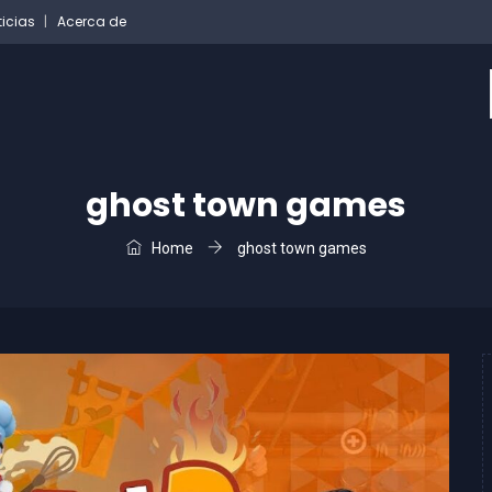
ticias
Acerca de
ghost town games
Home
ghost town games