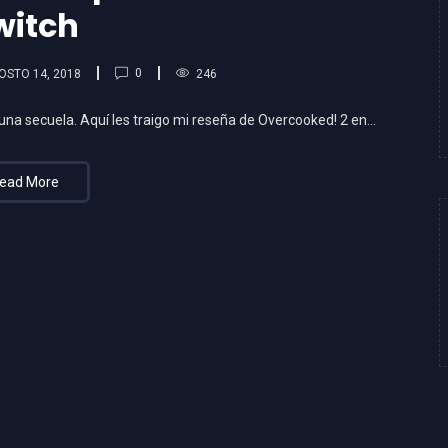
witch
0
OSTO 14, 2018
246
 una secuela. Aquí les traigo mi reseña de Overcooked! 2 en…
ead More