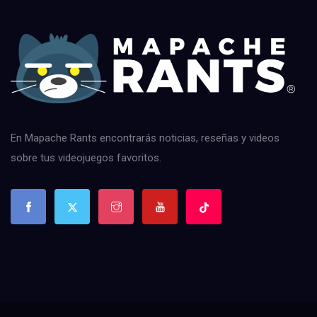
En Mapache Rants encontrarás noticias, reseñas y videos
sobre tus videojuegos favoritos.