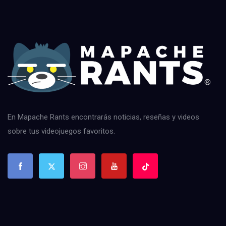
En Mapache Rants encontrarás noticias, reseñas y videos
sobre tus videojuegos favoritos.