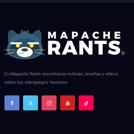
En Mapache Rants encontrarás noticias, reseñas y videos
sobre tus videojuegos favoritos.