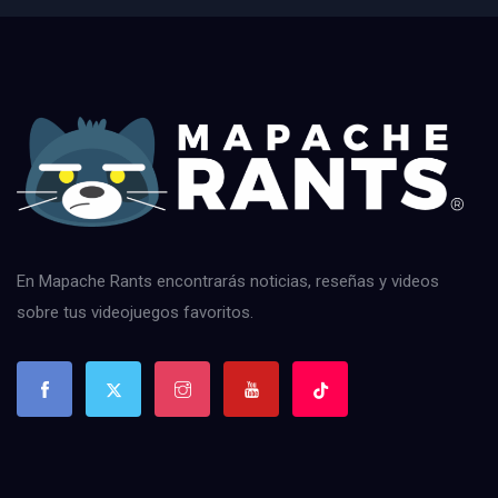
En Mapache Rants encontrarás noticias, reseñas y videos
sobre tus videojuegos favoritos.