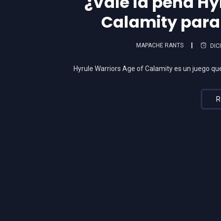
¿Vale la pena Hy
Calamity para
MAPACHE RANTS
DIC
Hyrule Warriors Age of Calamity es un juego qu
R