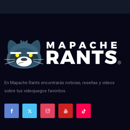
En Mapache Rants encontrarás noticias, reseñas y videos
sobre tus videojuegos favoritos.