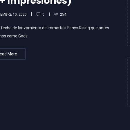
+ Impresiones)
0
IEMBRE 10, 2020
254
y fecha de lanzamiento de Immortals Fenyx Rising que antes
mos como Gods…
ead More