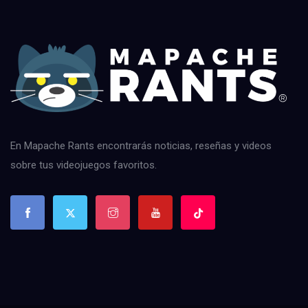
En Mapache Rants encontrarás noticias, reseñas y videos
sobre tus videojuegos favoritos.