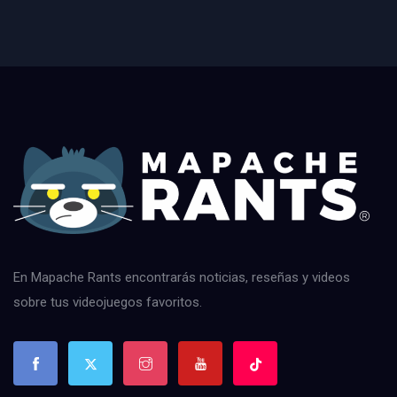
En Mapache Rants encontrarás noticias, reseñas y videos
sobre tus videojuegos favoritos.